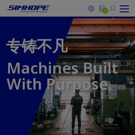
Cookie管理面板
回到顶部
联络我们
0
专铸不凡
专铸不凡
Machines Built
Machines Built
With Purpose
With Purpose